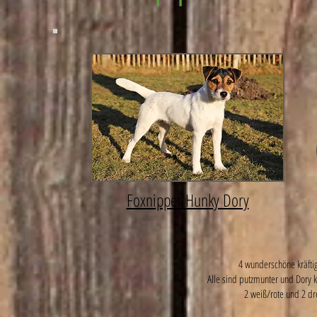
Foxnipper Hunky Dory
4 wunderschöne kräftig
Alle sind putzmunter und Dory 
2 weiß/rote und 2 dr